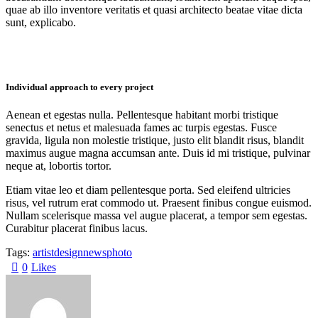
quae ab illo inventore veritatis et quasi architecto beatae vitae dicta
sunt, explicabo.
Individual approach to every project
Aenean et egestas nulla. Pellentesque habitant morbi tristique
senectus et netus et malesuada fames ac turpis egestas. Fusce
gravida, ligula non molestie tristique, justo elit blandit risus, blandit
maximus augue magna accumsan ante. Duis id mi tristique, pulvinar
neque at, lobortis tortor.
Etiam vitae leo et diam pellentesque porta. Sed eleifend ultricies
risus, vel rutrum erat commodo ut. Praesent finibus congue euismod.
Nullam scelerisque massa vel augue placerat, a tempor sem egestas.
Curabitur placerat finibus lacus.
Tags:
artist
design
news
photo
0
Likes