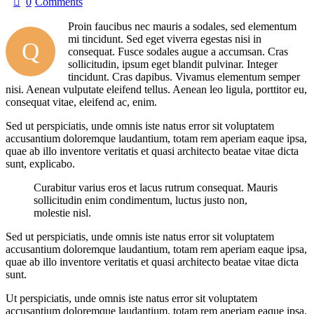
0
Comments
Proin faucibus nec mauris a sodales, sed elementum
mi tincidunt. Sed eget viverra egestas nisi in
Q
consequat. Fusce sodales augue a accumsan. Cras
sollicitudin, ipsum eget blandit pulvinar. Integer
tincidunt. Cras dapibus. Vivamus elementum semper
nisi. Aenean vulputate eleifend tellus. Aenean leo ligula, porttitor eu,
consequat vitae, eleifend ac, enim.
Sed ut perspiciatis, unde omnis iste natus error sit voluptatem
accusantium doloremque laudantium, totam rem aperiam eaque ipsa,
quae ab illo inventore veritatis et quasi architecto beatae vitae dicta
sunt, explicabo.
Curabitur varius eros et lacus rutrum consequat. Mauris
sollicitudin enim condimentum, luctus justo non,
molestie nisl.
Sed ut perspiciatis, unde omnis iste natus error sit voluptatem
accusantium doloremque laudantium, totam rem aperiam eaque ipsa,
quae ab illo inventore veritatis et quasi architecto beatae vitae dicta
sunt.
Ut perspiciatis, unde omnis iste natus error sit voluptatem
accusantium doloremque laudantium, totam rem aperiam eaque ipsa,